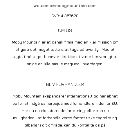
welcome@mobymountain.com
CVR: 41367628
OM OS
Moby Mountain er et dansk firma med en klar mission om
at gøre det meget lettere at tage på eventyr. Med et
tagtelt på taget behøver det ikke at være besværligt at
snige en lille smule magi ind i hverdagen.
BLIV FORHANDLER
Moby Mountain ekspanderer internationalt og har åbnet
op for at indgå samarbejde med forhandlere indenfor EU.
Har du en eksisterende forretning, eller kan se
muligheden i at forhandle vores fantastiske tagtelte og
tilbehør i dit område, kan du kontakte os på